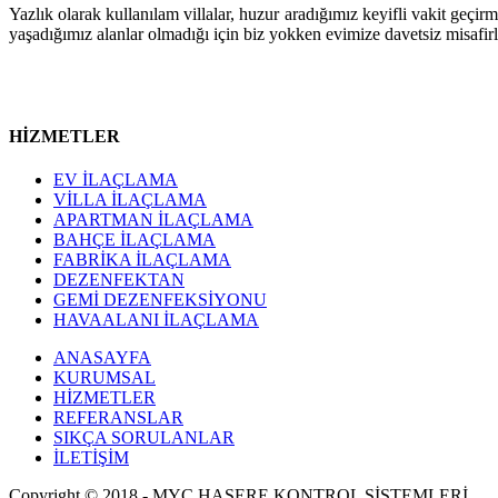
Yazlık olarak kullanılam villalar, huzur aradığımız keyifli vakit geçirm
yaşadığımız alanlar olmadığı için biz yokken evimize davetsiz misafirler
HİZMETLER
EV İLAÇLAMA
VİLLA İLAÇLAMA
APARTMAN İLAÇLAMA
BAHÇE İLAÇLAMA
FABRİKA İLAÇLAMA
DEZENFEKTAN
GEMİ DEZENFEKSİYONU
HAVAALANI İLAÇLAMA
ANASAYFA
KURUMSAL
HİZMETLER
REFERANSLAR
SIKÇA SORULANLAR
İLETİŞİM
Copyright © 2018 - MYÇ HAŞERE KONTROL SİSTEMLERİ